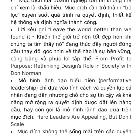
Mục đích mà doanh nghiệp tồn tại không thể
chỉ xem là khẩu hiệu. Mục đích cần trở thành “bộ
lọc” xuyên suốt quá trình ra quyết định, thiết kế
hệ thống và định nghĩa thành công.
Lời kêu gọi “Leave the world better than we
found it - Khiến thế giới trở nên tốt đẹp hơn khi
chúng ta tìm thấy nó” đang thúc đẩy người đứng
đầu thay đổi góc nhìn về thế nào là sự bền vững,
công bằng và phúc lợi tập thể.
From Profit to
Purpose: Rethinking Design’s Role in Society with
Don Norman
Mô hình lãnh đạo biểu diễn (performative
leadership) chỉ dựa vào tính cách và quyền lực cá
nhân đang dần nhường chỗ cho sự tin cậy và khả
năng mở rộng ra quyết định được đặt lên hàng
đầu, hay còn gọi là mô hình lãnh đạo dựa trên
mục đích.
Hero Leaders Are Appealing, But Don't
Scale
Mục đích không thể sống mãi trên các quyển